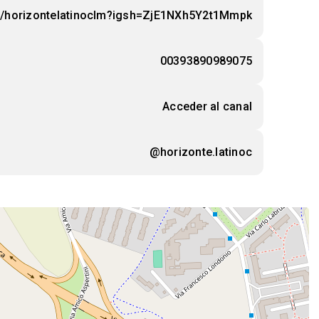
m/horizontelatinoclm?igsh=ZjE1NXh5Y2t1Mmpk
00393890989075
Acceder al canal
@horizonte.latinoc