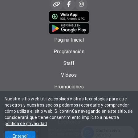
Página Inicial
Programación
Staff
Vídeos
Promociones
Eventos
Nuestro sitio web utiliza cookies y otras tecnologías para que
nosotros y nuestros socios podamos recordarle y comprender
Mensajes
cómo utiliza el sitio web. Si continúa navegando en este sitio, se
considerará que tiene consentimiento implícito a nuestra
Locutores
política de privacidad
.
Chat en vivo
Todos los derechos reservados.
TOCANDO AHORA
Desarrollado por
Online:
0
vocao merengue
Entendí
don miguelo ft el lapiz & joa - tan equivocao mer