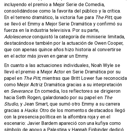
incluyendo el premio a Mejor Serie de Comedia,
consolidándose como la favorita del público y la crítica.
En el terreno dramático, la victoria fue para
The Pitt
, que
se llevó el Emmy a Mejor Serie Dramática y confirmó su
fuerza en la industria televisiva. Por su parte,
Adolescence
conquistó la categoría de miniserie limitada,
destacándose también por la actuación de Owen Cooper,
que con apenas quince años hizo historia al convertirse
en el actor más joven en ganar un Emmy.
En cuanto a las actuaciones individuales, Noah Wyle se
llevó el premio a Mejor Actor en Serie Dramática por su
papel en
The Pitt
, mientras que Britt Lower fue reconocida
como Mejor Actriz Dramática gracias a su interpretación
en
Severance
. En comedia, los reflectores se dirigieron
hacia Seth Rogen, galardonado por su papel en
The
Studio
, y Jean Smart, que sumó otro Emmy a su carrera
gracias a
Hacks
. Otro de los momentos destacados llegó
con la presencia política en la alfombra roja y en el
escenario: Javier Bardem apareció con una kufiya como
símbolo de apoyo a Palestina y Hannah Einbinder dedicó