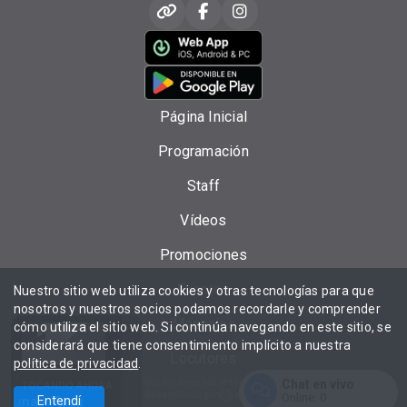
Página Inicial
Programación
Staff
Vídeos
Promociones
Eventos
Nuestro sitio web utiliza cookies y otras tecnologías para que
nosotros y nuestros socios podamos recordarle y comprender
Mensajes
cómo utiliza el sitio web. Si continúa navegando en este sitio, se
considerará que tiene consentimiento implícito a nuestra
Locutores
política de privacidad
.
Chat en vivo
Todos los derechos reservados.
TOCANDO AHORA
Desarrollado por
Online:
0
zuna - Tucu
Entendí