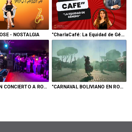
OSE - NOSTALGIA
"CharlaCafé: La Equidad de Género - Desafíos y Avances
VITI RUIZ EN CONCIERTO A ROMA
"CARNAVAL BOLIVIANO EN ROMA" 2024