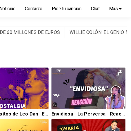
Noticias
Contacto
Pide tu canción
Chat
Más
 MILLONES DE EUROS
WILLIE COLÓN: EL GENIO MUSICA
"La Vida y Éxitos de Leo Dan | Especial Nostalgia en Horizonte Latino CLM"
Envidiosa - La Perversa - Reacciòn