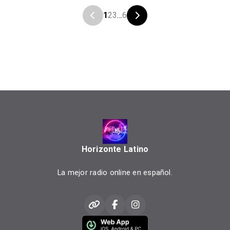
1
2
3
...
6
Horizonte Latino
La mejor radio online en español.